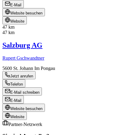
E-Mail
Website besuchen
Website
47 km
47 km
Salzburg AG
Rupert Gschwandtner
5600
St. Johann Im Pongau
Jetzt anrufen
Telefon
E-Mail schreiben
E-Mail
Website besuchen
Website
Partner-Netzwerk