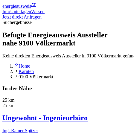
AT
energieausweis
Info
Unterlagen
Wissen
Jetzt direkt Anfragen
Suchergebnisse
Befugte Energieausweis Aussteller
nahe
9100
Völkermarkt
Keine direkten Energieausweis Aussteller in 9100 Völkermarkt gefun
Home
Kärnten
9100 Völkermarkt
In der Nähe
25 km
25 km
Ungewohnt - Ingenieurbüro
Ing. Rainer Spitzer