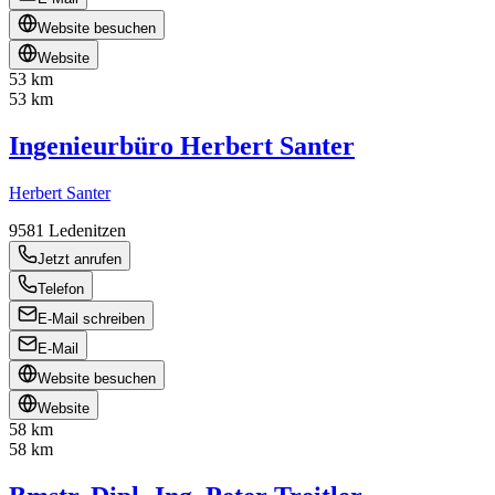
Website besuchen
Website
53 km
53 km
Ingenieurbüro Herbert Santer
Herbert Santer
9581
Ledenitzen
Jetzt anrufen
Telefon
E-Mail schreiben
E-Mail
Website besuchen
Website
58 km
58 km