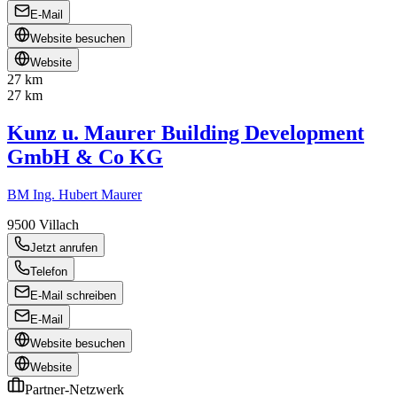
E-Mail
Website besuchen
Website
27 km
27 km
Kunz u. Maurer Building Development
GmbH & Co KG
BM Ing. Hubert Maurer
9500
Villach
Jetzt anrufen
Telefon
E-Mail schreiben
E-Mail
Website besuchen
Website
Partner-Netzwerk