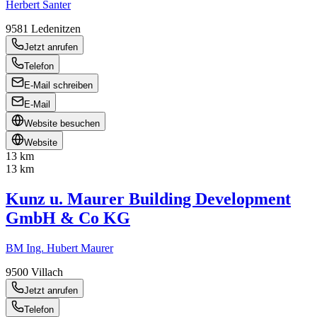
Herbert Santer
9581
Ledenitzen
Jetzt anrufen
Telefon
E-Mail schreiben
E-Mail
Website besuchen
Website
13 km
13 km
Kunz u. Maurer Building Development
GmbH & Co KG
BM Ing. Hubert Maurer
9500
Villach
Jetzt anrufen
Telefon