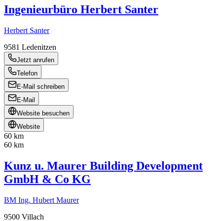
Ingenieurbüro Herbert Santer
Herbert Santer
9581
Ledenitzen
Jetzt anrufen
Telefon
E-Mail schreiben
E-Mail
Website besuchen
Website
60 km
60 km
Kunz u. Maurer Building Development
GmbH & Co KG
BM Ing. Hubert Maurer
9500
Villach