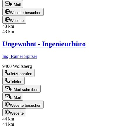
E-Mail
Website besuchen
Website
43 km
43 km
Ungewohnt - Ingenieurbüro
Ing. Rainer Spitzer
9400
Wolfsberg
Jetzt anrufen
Telefon
E-Mail schreiben
E-Mail
Website besuchen
Website
44 km
44 km