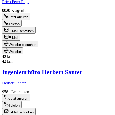
Erich Peter Engl
9020
Klagenfurt
Jetzt anrufen
Telefon
E-Mail schreiben
E-Mail
Website besuchen
Website
42 km
42 km
Ingenieurbüro Herbert Santer
Herbert Santer
9581
Ledenitzen
Jetzt anrufen
Telefon
E-Mail schreiben