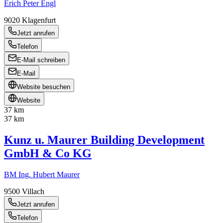
Erich Peter Engl
9020
Klagenfurt
Jetzt anrufen
Telefon
E-Mail schreiben
E-Mail
Website besuchen
Website
37 km
37 km
Kunz u. Maurer Building Development
GmbH & Co KG
BM Ing. Hubert Maurer
9500
Villach
Jetzt anrufen
Telefon