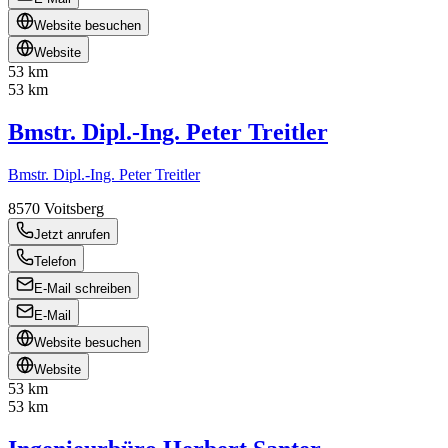
Website besuchen
Website
53 km
53 km
Bmstr. Dipl.-Ing. Peter Treitler
Bmstr. Dipl.-Ing. Peter Treitler
8570
Voitsberg
Jetzt anrufen
Telefon
E-Mail schreiben
E-Mail
Website besuchen
Website
53 km
53 km