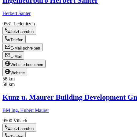
Ingenieurbüro Herbert Santer
Herbert Santer
9581
Ledenitzen
Jetzt anrufen
Telefon
E-Mail schreiben
E-Mail
Website besuchen
Website
58 km
58 km
Kunz u. Maurer Building Development 
BM Ing. Hubert Maurer
9500
Villach
Jetzt anrufen
Telefon