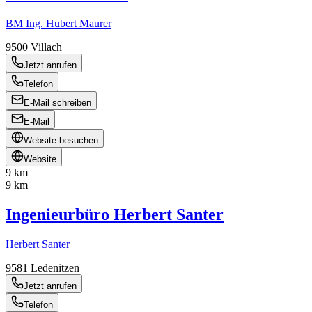
BM Ing. Hubert Maurer
9500
Villach
Jetzt anrufen
Telefon
E-Mail schreiben
E-Mail
Website besuchen
Website
9 km
9 km
Ingenieurbüro Herbert Santer
Herbert Santer
9581
Ledenitzen
Jetzt anrufen
Telefon