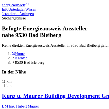
AT
energieausweis
Info
Unterlagen
Wissen
Jetzt direkt Anfragen
Suchergebnisse
Befugte Energieausweis Aussteller
nahe
9530
Bad Bleiberg
Keine direkten Energieausweis Aussteller in 9530 Bad Bleiberg gefu
Home
Kärnten
9530 Bad Bleiberg
In der Nähe
11 km
11 km
Kunz u. Maurer Building Development 
BM Ing. Hubert Maurer