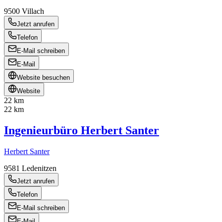
9500
Villach
Jetzt anrufen
Telefon
E-Mail schreiben
E-Mail
Website besuchen
Website
22 km
22 km
Ingenieurbüro Herbert Santer
Herbert Santer
9581
Ledenitzen
Jetzt anrufen
Telefon
E-Mail schreiben
E-Mail