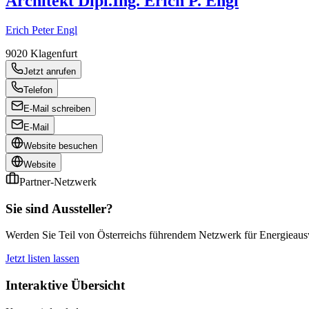
Architekt Dipl.Ing. Erich P. Engl
Erich Peter Engl
9020
Klagenfurt
Jetzt anrufen
Telefon
E-Mail schreiben
E-Mail
Website besuchen
Website
Partner-Netzwerk
Sie sind Aussteller?
Werden Sie Teil von Österreichs führendem Netzwerk für Energieauswe
Jetzt listen lassen
Interaktive Übersicht