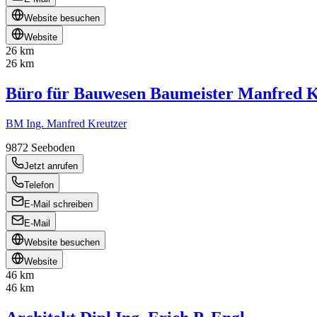
Website besuchen
Website
26 km
26 km
Büro für Bauwesen Baumeister Manfred
BM Ing. Manfred Kreutzer
9872
Seeboden
Jetzt anrufen
Telefon
E-Mail schreiben
E-Mail
Website besuchen
Website
46 km
46 km