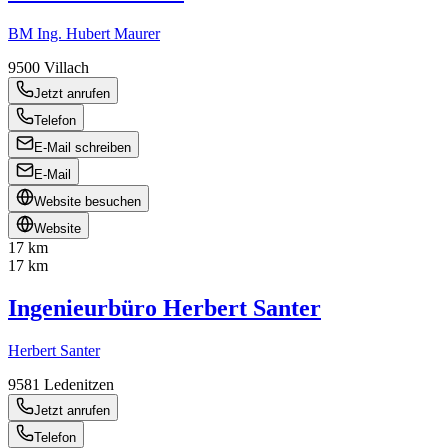
BM Ing. Hubert Maurer
9500
Villach
Jetzt anrufen
Telefon
E-Mail schreiben
E-Mail
Website besuchen
Website
17 km
17 km
Ingenieurbüro Herbert Santer
Herbert Santer
9581
Ledenitzen
Jetzt anrufen
Telefon