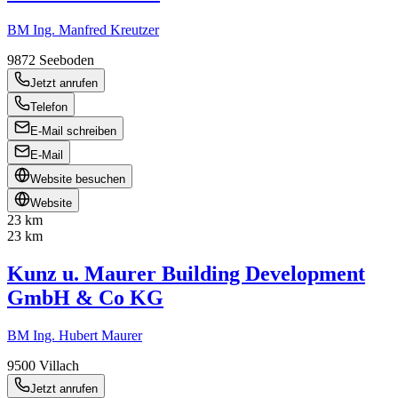
BM Ing. Manfred Kreutzer
9872
Seeboden
Jetzt anrufen
Telefon
E-Mail schreiben
E-Mail
Website besuchen
Website
23 km
23 km
Kunz u. Maurer Building Development
GmbH & Co KG
BM Ing. Hubert Maurer
9500
Villach
Jetzt anrufen