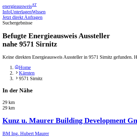
AT
energieausweis
Info
Unterlagen
Wissen
Jetzt direkt Anfragen
Suchergebnisse
Befugte Energieausweis Aussteller
nahe
9571
Sirnitz
Keine direkten Energieausweis Aussteller in 9571 Sirnitz gefunden. 
Home
Kärnten
9571 Sirnitz
In der Nähe
29 km
29 km
Kunz u. Maurer Building Development 
BM Ing. Hubert Maurer