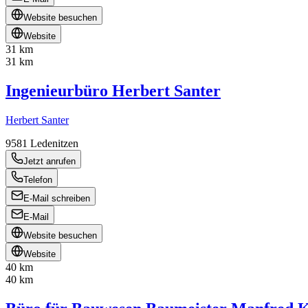
Website besuchen
Website
31 km
31 km
Ingenieurbüro Herbert Santer
Herbert Santer
9581
Ledenitzen
Jetzt anrufen
Telefon
E-Mail schreiben
E-Mail
Website besuchen
Website
40 km
40 km