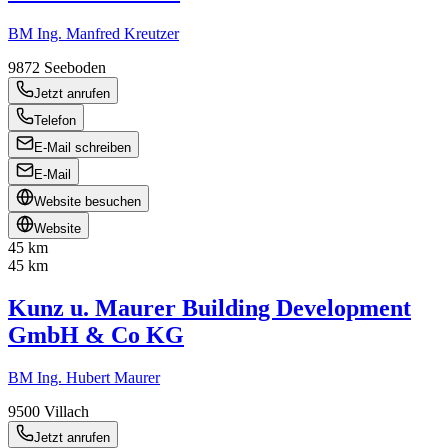
BM Ing. Manfred Kreutzer
9872
Seeboden
Jetzt anrufen
Telefon
E-Mail schreiben
E-Mail
Website besuchen
Website
45 km
45 km
Kunz u. Maurer Building Development
GmbH & Co KG
BM Ing. Hubert Maurer
9500
Villach
Jetzt anrufen