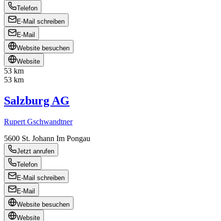
Telefon
E-Mail schreiben
E-Mail
Website besuchen
Website
53 km
53 km
Salzburg AG
Rupert Gschwandtner
5600
St. Johann Im Pongau
Jetzt anrufen
Telefon
E-Mail schreiben
E-Mail
Website besuchen
Website