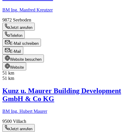
BM Ing. Manfred Kreutzer
9872
Seeboden
Jetzt anrufen
Telefon
E-Mail schreiben
E-Mail
Website besuchen
Website
51 km
51 km
Kunz u. Maurer Building Development
GmbH & Co KG
BM Ing. Hubert Maurer
9500
Villach
Jetzt anrufen