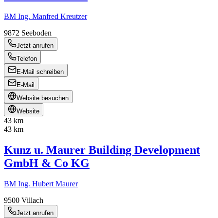
BM Ing. Manfred Kreutzer
9872
Seeboden
Jetzt anrufen
Telefon
E-Mail schreiben
E-Mail
Website besuchen
Website
43 km
43 km
Kunz u. Maurer Building Development
GmbH & Co KG
BM Ing. Hubert Maurer
9500
Villach
Jetzt anrufen