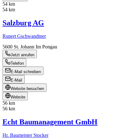
54 km
54 km
Salzburg AG
Rupert Gschwandtner
5600
St. Johann Im Pongau
Jetzt anrufen
Telefon
E-Mail schreiben
E-Mail
Website besuchen
Website
56 km
56 km
Echt Baumanagement GmbH
Hr. Baumeister Stocker