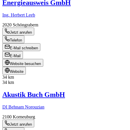
Energieausweis GmbH
Ing. Herbert Leeb
2020
Schöngrabern
Jetzt anrufen
Telefon
E-Mail schreiben
E-Mail
Website besuchen
Website
34 km
34 km
Akustik Buch GmbH
DI Behnam Norouzian
2100
Korneuburg
Jetzt anrufen