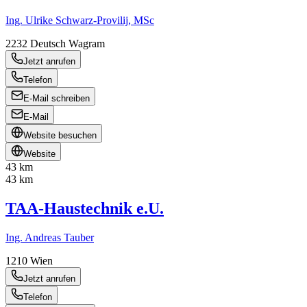
Ing. Ulrike Schwarz-Provilij, MSc
2232
Deutsch Wagram
Jetzt anrufen
Telefon
E-Mail schreiben
E-Mail
Website besuchen
Website
43 km
43 km
TAA-Haustechnik e.U.
Ing. Andreas Tauber
1210
Wien
Jetzt anrufen
Telefon