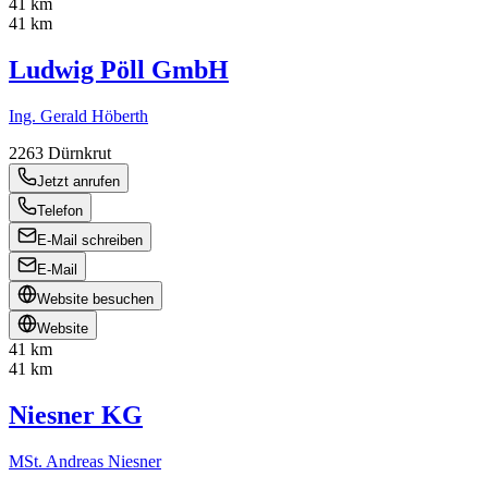
41 km
41 km
Ludwig Pöll GmbH
Ing. Gerald Höberth
2263
Dürnkrut
Jetzt anrufen
Telefon
E-Mail schreiben
E-Mail
Website besuchen
Website
41 km
41 km
Niesner KG
MSt. Andreas Niesner