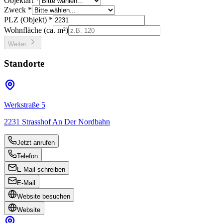
Objektart *
Zweck *
PLZ (Objekt) *
Wohnfläche (ca. m²)
Weiter
Standorte
Werkstraße 5
2231
Strasshof An Der Nordbahn
Jetzt anrufen
Telefon
E-Mail schreiben
E-Mail
Website besuchen
Website