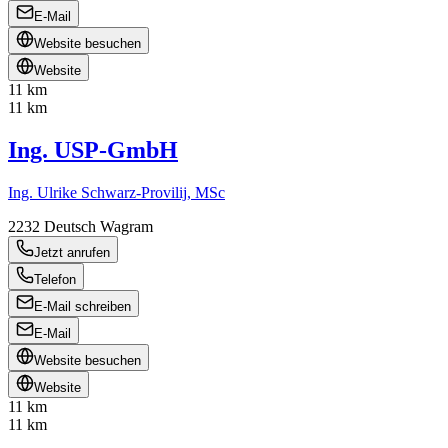
E-Mail
Website besuchen
Website
11 km
11 km
Ing. USP-GmbH
Ing. Ulrike Schwarz-Provilij, MSc
2232
Deutsch Wagram
Jetzt anrufen
Telefon
E-Mail schreiben
E-Mail
Website besuchen
Website
11 km
11 km