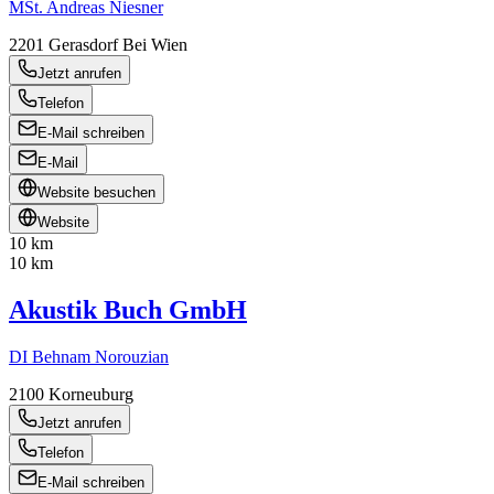
MSt. Andreas Niesner
2201
Gerasdorf Bei Wien
Jetzt anrufen
Telefon
E-Mail schreiben
E-Mail
Website besuchen
Website
10 km
10 km
Akustik Buch GmbH
DI Behnam Norouzian
2100
Korneuburg
Jetzt anrufen
Telefon
E-Mail schreiben