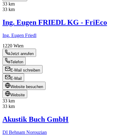
33 km
33 km
Ing. Eugen FRIEDL KG - FriEco
Ing. Eugen Friedl
1220
Wien
Jetzt anrufen
Telefon
E-Mail schreiben
E-Mail
Website besuchen
Website
33 km
33 km
Akustik Buch GmbH
DI Behnam Norouzian