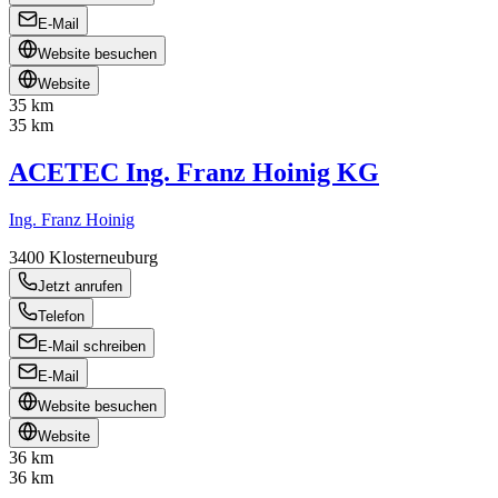
E-Mail
Website besuchen
Website
35 km
35 km
ACETEC Ing. Franz Hoinig KG
Ing. Franz Hoinig
3400
Klosterneuburg
Jetzt anrufen
Telefon
E-Mail schreiben
E-Mail
Website besuchen
Website
36 km
36 km