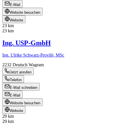
E-Mail
Website besuchen
Website
23 km
23 km
Ing. USP-GmbH
Ing. Ulrike Schwarz-Provilij, MSc
2232
Deutsch Wagram
Jetzt anrufen
Telefon
E-Mail schreiben
E-Mail
Website besuchen
Website
29 km
29 km