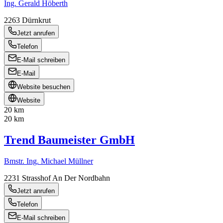
Ing. Gerald Höberth
2263
Dürnkrut
Jetzt anrufen
Telefon
E-Mail schreiben
E-Mail
Website besuchen
Website
20 km
20 km
Trend Baumeister GmbH
Bmstr. Ing. Michael Müllner
2231
Strasshof An Der Nordbahn
Jetzt anrufen
Telefon
E-Mail schreiben