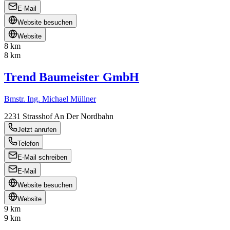
E-Mail
Website besuchen
Website
8 km
8 km
Trend Baumeister GmbH
Bmstr. Ing. Michael Müllner
2231
Strasshof An Der Nordbahn
Jetzt anrufen
Telefon
E-Mail schreiben
E-Mail
Website besuchen
Website
9 km
9 km