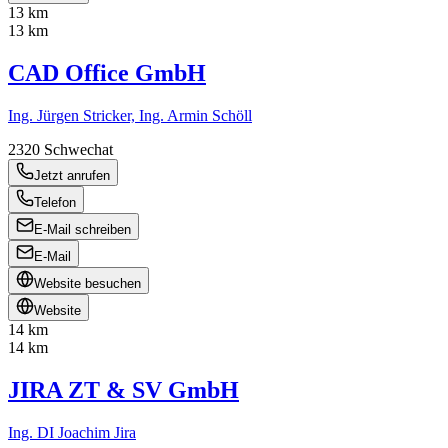
13 km
13 km
CAD Office GmbH
Ing. Jürgen Stricker, Ing. Armin Schöll
2320
Schwechat
Jetzt anrufen
Telefon
E-Mail schreiben
E-Mail
Website besuchen
Website
14 km
14 km
JIRA ZT & SV GmbH
Ing. DI Joachim Jira