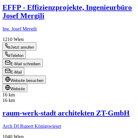
EFFP - Effizienzprojekte, Ingenieurbüro
Josef Mergili
Ing. Josef Mergili
1210
Wien
Jetzt anrufen
Telefon
E-Mail schreiben
E-Mail
Website besuchen
Website
16 km
16 km
raum-werk-stadt architekten ZT-GmbH
Arch DI Rupert Königswieser
1040
Wien