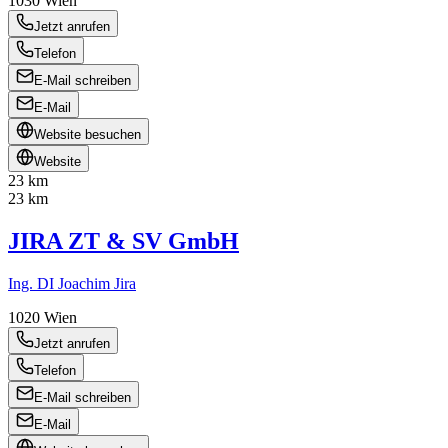
1030
Wien
Jetzt anrufen
Telefon
E-Mail schreiben
E-Mail
Website besuchen
Website
23 km
23 km
JIRA ZT & SV GmbH
Ing. DI Joachim Jira
1020
Wien
Jetzt anrufen
Telefon
E-Mail schreiben
E-Mail