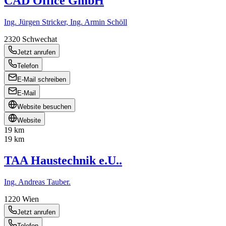
CAD Office GmbH
Ing. Jürgen Stricker, Ing. Armin Schöll
2320
Schwechat
Jetzt anrufen
Telefon
E-Mail schreiben
E-Mail
Website besuchen
Website
19 km
19 km
TAA Haustechnik e.U..
Ing. Andreas Tauber.
1220
Wien
Jetzt anrufen
Telefon