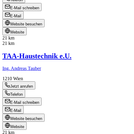
E-Mail schreiben
E-Mail
Website besuchen
Website
21 km
21 km
TAA-Haustechnik e.U.
Ing. Andreas Tauber
1210
Wien
Jetzt anrufen
Telefon
E-Mail schreiben
E-Mail
Website besuchen
Website
21 km