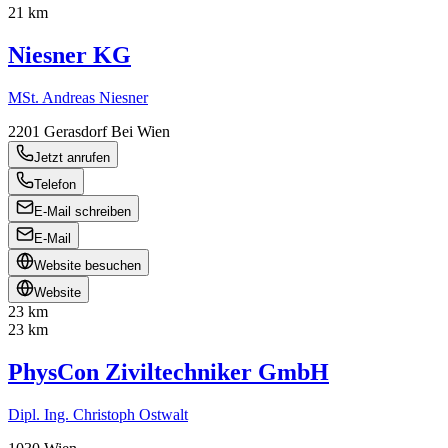
21 km
Niesner KG
MSt. Andreas Niesner
2201
Gerasdorf Bei Wien
Jetzt anrufen
Telefon
E-Mail schreiben
E-Mail
Website besuchen
Website
23 km
23 km
PhysCon Ziviltechniker GmbH
Dipl. Ing. Christoph Ostwalt