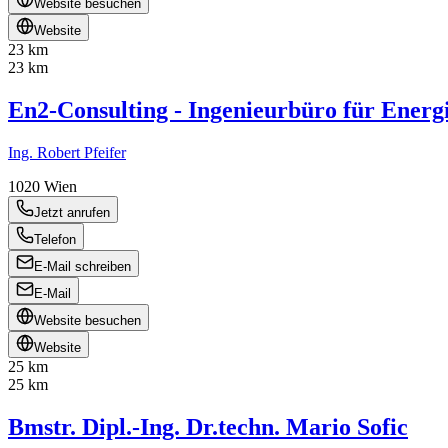
Website besuchen
Website
23 km
23 km
En2-Consulting - Ingenieurbüro für Energ
Ing. Robert Pfeifer
1020
Wien
Jetzt anrufen
Telefon
E-Mail schreiben
E-Mail
Website besuchen
Website
25 km
25 km
Bmstr. Dipl.-Ing. Dr.techn. Mario Sofic