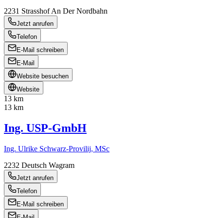
2231
Strasshof An Der Nordbahn
Jetzt anrufen
Telefon
E-Mail schreiben
E-Mail
Website besuchen
Website
13 km
13 km
Ing. USP-GmbH
Ing. Ulrike Schwarz-Provilij, MSc
2232
Deutsch Wagram
Jetzt anrufen
Telefon
E-Mail schreiben
E-Mail