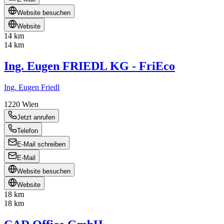
Website besuchen
Website
14 km
14 km
Ing. Eugen FRIEDL KG - FriEco
Ing. Eugen Friedl
1220
Wien
Jetzt anrufen
Telefon
E-Mail schreiben
E-Mail
Website besuchen
Website
18 km
18 km