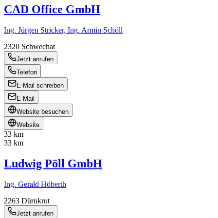
CAD Office GmbH
Ing. Jürgen Stricker, Ing. Armin Schöll
2320
Schwechat
Jetzt anrufen
Telefon
E-Mail schreiben
E-Mail
Website besuchen
Website
33 km
33 km
Ludwig Pöll GmbH
Ing. Gerald Höberth
2263
Dürnkrut
Jetzt anrufen