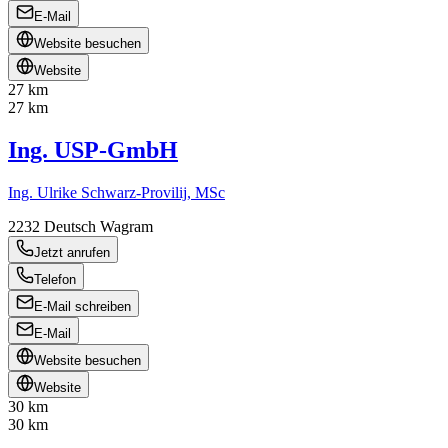
E-Mail
Website besuchen
Website
27 km
27 km
Ing. USP-GmbH
Ing. Ulrike Schwarz-Provilij, MSc
2232
Deutsch Wagram
Jetzt anrufen
Telefon
E-Mail schreiben
E-Mail
Website besuchen
Website
30 km
30 km