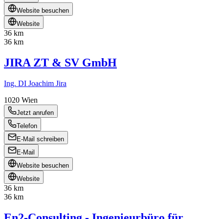
Website besuchen
Website
36 km
36 km
JIRA ZT & SV GmbH
Ing. DI Joachim Jira
1020
Wien
Jetzt anrufen
Telefon
E-Mail schreiben
E-Mail
Website besuchen
Website
36 km
36 km
En2-Consulting - Ingenieurbüro für