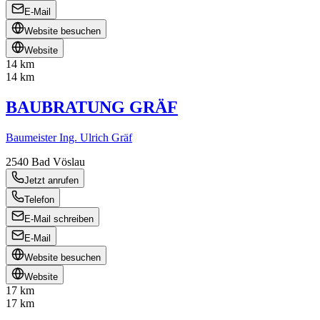
E-Mail
Website besuchen
Website
14 km
14 km
BAUBRATUNG GRÄF
Baumeister Ing. Ulrich Gräf
2540
Bad Vöslau
Jetzt anrufen
Telefon
E-Mail schreiben
E-Mail
Website besuchen
Website
17 km
17 km