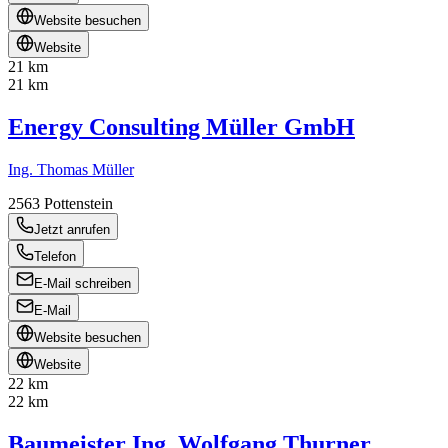
Website besuchen
Website
21 km
21 km
Energy Consulting Müller GmbH
Ing. Thomas Müller
2563
Pottenstein
Jetzt anrufen
Telefon
E-Mail schreiben
E-Mail
Website besuchen
Website
22 km
22 km
Baumeister Ing. Wolfgang Thurner