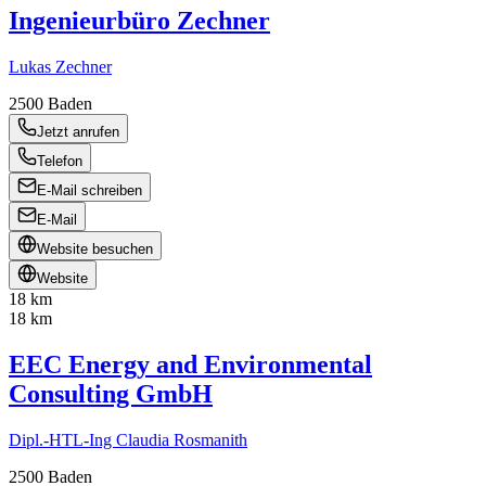
Ingenieurbüro Zechner
Lukas Zechner
2500
Baden
Jetzt anrufen
Telefon
E-Mail schreiben
E-Mail
Website besuchen
Website
18 km
18 km
EEC Energy and Environmental
Consulting GmbH
Dipl.-HTL-Ing Claudia Rosmanith
2500
Baden