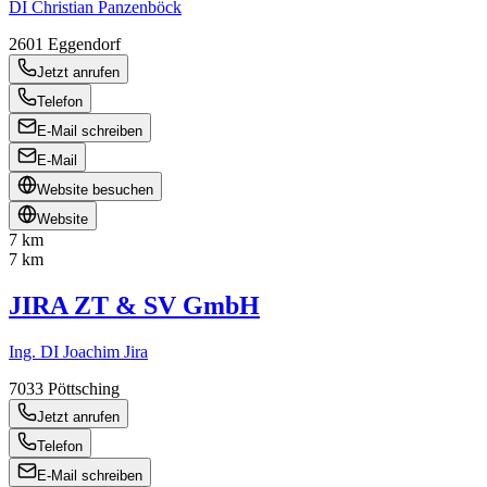
DI Christian Panzenböck
2601
Eggendorf
Jetzt anrufen
Telefon
E-Mail schreiben
E-Mail
Website besuchen
Website
7 km
7 km
JIRA ZT & SV GmbH
Ing. DI Joachim Jira
7033
Pöttsching
Jetzt anrufen
Telefon
E-Mail schreiben