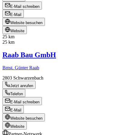
E-Mail schreiben
E-Mail
Website besuchen
Website
25 km
25 km
Raab Bau GmbH
Bmst. Günter Raab
2803
Schwarzenbach
Jetzt anrufen
Telefon
E-Mail schreiben
E-Mail
Website besuchen
Website
Partner-Netzwerk