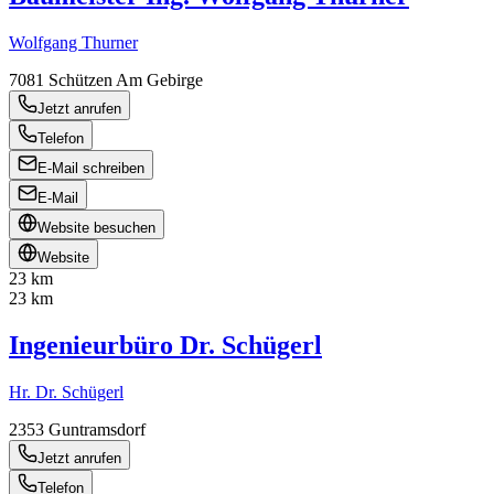
Wolfgang Thurner
7081
Schützen Am Gebirge
Jetzt anrufen
Telefon
E-Mail schreiben
E-Mail
Website besuchen
Website
23 km
23 km
Ingenieurbüro Dr. Schügerl
Hr. Dr. Schügerl
2353
Guntramsdorf
Jetzt anrufen
Telefon