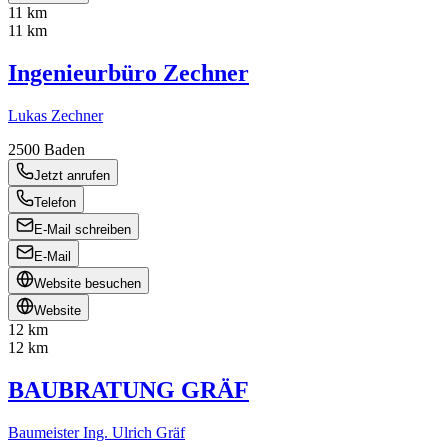
11 km
11 km
Ingenieurbüro Zechner
Lukas Zechner
2500
Baden
Jetzt anrufen
Telefon
E-Mail schreiben
E-Mail
Website besuchen
Website
12 km
12 km
BAUBRATUNG GRÄF
Baumeister Ing. Ulrich Gräf