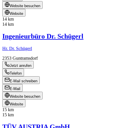
Website besuchen
Website
14 km
14 km
Ingenieurbüro Dr. Schügerl
Hr. Dr. Schügerl
2353
Guntramsdorf
Jetzt anrufen
Telefon
E-Mail schreiben
E-Mail
Website besuchen
Website
15 km
15 km
TÜV AUSTRIA GmbH