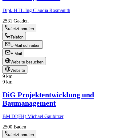
Dipl.-HTL-Ing Claudia Rosmanith
2531
Gaaden
Jetzt anrufen
Telefon
E-Mail schreiben
E-Mail
Website besuchen
Website
9 km
9 km
DiG Projektentwicklung und
Baumanagement
BM DI(FH) Michael Gaubitzer
2500
Baden
Jetzt anrufen