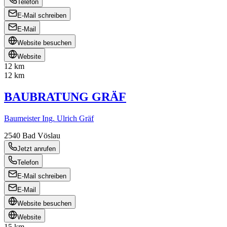
Telefon
E-Mail schreiben
E-Mail
Website besuchen
Website
12 km
12 km
BAUBRATUNG GRÄF
Baumeister Ing. Ulrich Gräf
2540
Bad Vöslau
Jetzt anrufen
Telefon
E-Mail schreiben
E-Mail
Website besuchen
Website
15 km