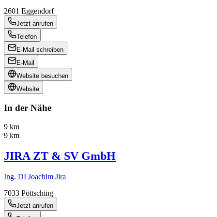
2601
Eggendorf
Jetzt anrufen
Telefon
E-Mail schreiben
E-Mail
Website besuchen
Website
In der Nähe
9 km
9 km
JIRA ZT & SV GmbH
Ing. DI Joachim Jira
7033
Pöttsching
Jetzt anrufen