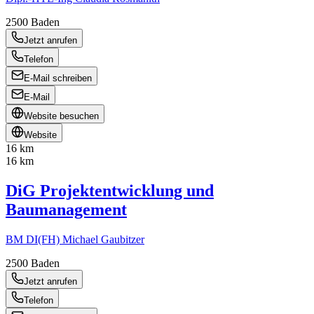
2500
Baden
Jetzt anrufen
Telefon
E-Mail schreiben
E-Mail
Website besuchen
Website
16 km
16 km
DiG Projektentwicklung und
Baumanagement
BM DI(FH) Michael Gaubitzer
2500
Baden
Jetzt anrufen
Telefon