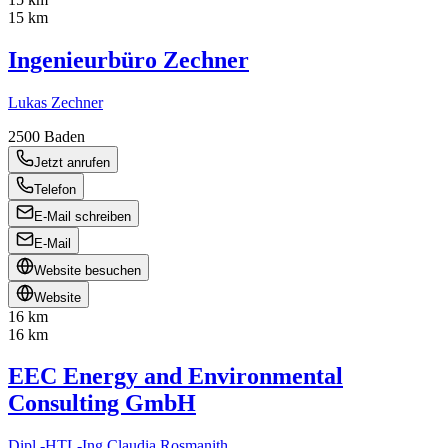
15 km
Ingenieurbüro Zechner
Lukas Zechner
2500
Baden
Jetzt anrufen
Telefon
E-Mail schreiben
E-Mail
Website besuchen
Website
16 km
16 km
EEC Energy and Environmental
Consulting GmbH
Dipl.-HTL-Ing Claudia Rosmanith