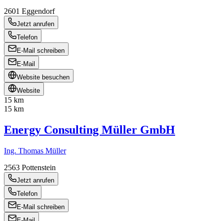
2601
Eggendorf
Jetzt anrufen
Telefon
E-Mail schreiben
E-Mail
Website besuchen
Website
15 km
15 km
Energy Consulting Müller GmbH
Ing. Thomas Müller
2563
Pottenstein
Jetzt anrufen
Telefon
E-Mail schreiben
E-Mail