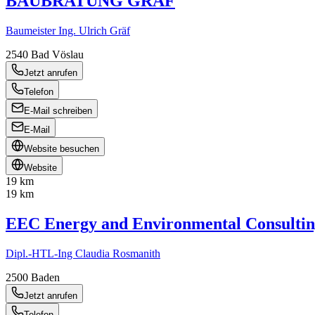
BAUBRATUNG GRÄF
Baumeister Ing. Ulrich Gräf
2540
Bad Vöslau
Jetzt anrufen
Telefon
E-Mail schreiben
E-Mail
Website besuchen
Website
19 km
19 km
EEC Energy and Environmental Consult
Dipl.-HTL-Ing Claudia Rosmanith
2500
Baden
Jetzt anrufen
Telefon