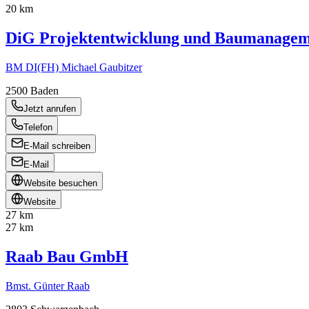
20 km
DiG Projektentwicklung und Baumanage
BM DI(FH) Michael Gaubitzer
2500
Baden
Jetzt anrufen
Telefon
E-Mail schreiben
E-Mail
Website besuchen
Website
27 km
27 km
Raab Bau GmbH
Bmst. Günter Raab