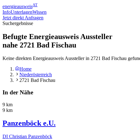
AT
energieausweis
Info
Unterlagen
Wissen
Jetzt direkt Anfragen
Suchergebnisse
Befugte Energieausweis Aussteller
nahe
2721
Bad Fischau
Keine direkten Energieausweis Aussteller in 2721 Bad Fischau gefun
Home
Niederösterreich
2721 Bad Fischau
In der Nähe
9 km
9 km
Panzenböck e.U.
DI Christian Panzenböck