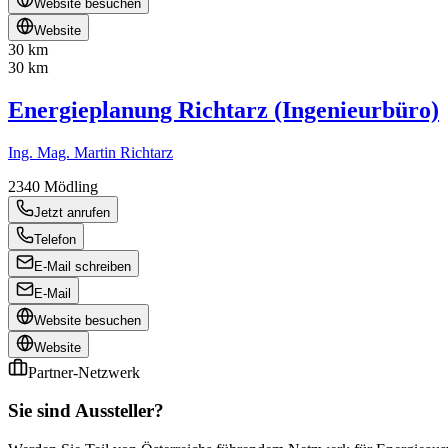
Website besuchen
Website
30 km
30 km
Energieplanung Richtarz (Ingenieurbüro)
Ing. Mag. Martin Richtarz
2340
Mödling
Jetzt anrufen
Telefon
E-Mail schreiben
E-Mail
Website besuchen
Website
Partner-Netzwerk
Sie sind Aussteller?