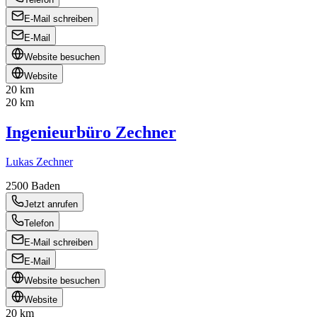
E-Mail schreiben
E-Mail
Website besuchen
Website
20 km
20 km
Ingenieurbüro Zechner
Lukas Zechner
2500
Baden
Jetzt anrufen
Telefon
E-Mail schreiben
E-Mail
Website besuchen
Website
20 km