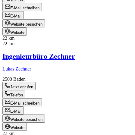
E-Mail schreiben
E-Mail
Website besuchen
Website
22 km
22 km
Ingenieurbüro Zechner
Lukas Zechner
2500
Baden
Jetzt anrufen
Telefon
E-Mail schreiben
E-Mail
Website besuchen
Website
27 km