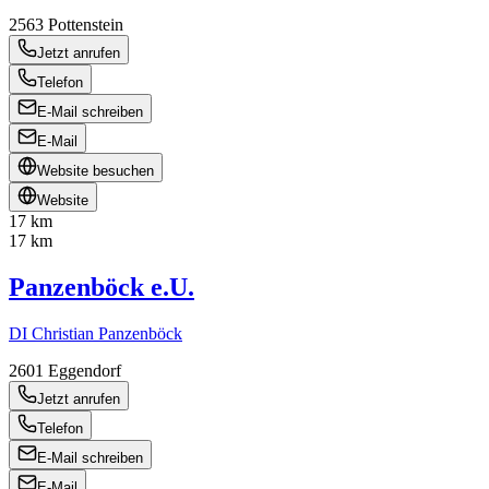
2563
Pottenstein
Jetzt anrufen
Telefon
E-Mail schreiben
E-Mail
Website besuchen
Website
17 km
17 km
Panzenböck e.U.
DI Christian Panzenböck
2601
Eggendorf
Jetzt anrufen
Telefon
E-Mail schreiben
E-Mail