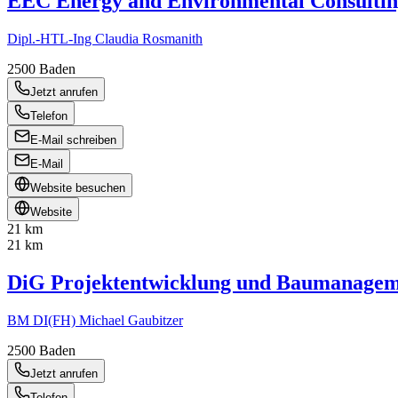
EEC Energy and Environmental Consult
Dipl.-HTL-Ing Claudia Rosmanith
2500
Baden
Jetzt anrufen
Telefon
E-Mail schreiben
E-Mail
Website besuchen
Website
21 km
21 km
DiG Projektentwicklung und Baumanage
BM DI(FH) Michael Gaubitzer
2500
Baden
Jetzt anrufen
Telefon