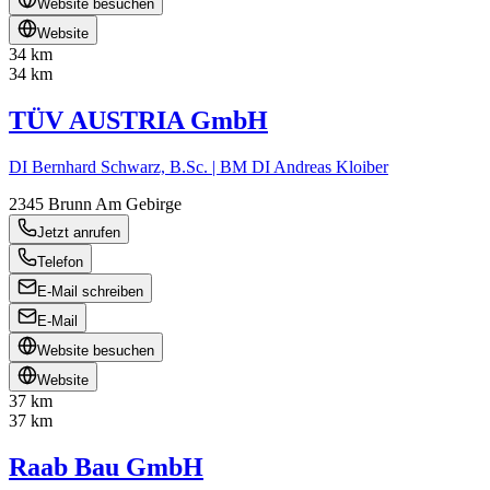
Website besuchen
Website
34 km
34 km
TÜV AUSTRIA GmbH
DI Bernhard Schwarz, B.Sc. | BM DI Andreas Kloiber
2345
Brunn Am Gebirge
Jetzt anrufen
Telefon
E-Mail schreiben
E-Mail
Website besuchen
Website
37 km
37 km
Raab Bau GmbH