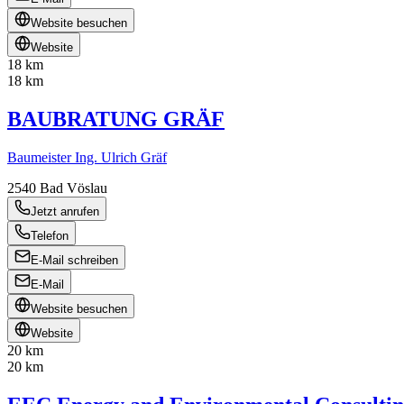
Website besuchen
Website
18 km
18 km
BAUBRATUNG GRÄF
Baumeister Ing. Ulrich Gräf
2540
Bad Vöslau
Jetzt anrufen
Telefon
E-Mail schreiben
E-Mail
Website besuchen
Website
20 km
20 km