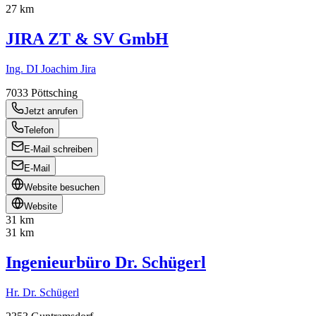
27 km
JIRA ZT & SV GmbH
Ing. DI Joachim Jira
7033
Pöttsching
Jetzt anrufen
Telefon
E-Mail schreiben
E-Mail
Website besuchen
Website
31 km
31 km
Ingenieurbüro Dr. Schügerl
Hr. Dr. Schügerl