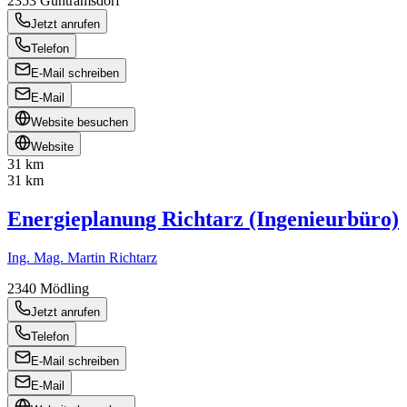
2353
Guntramsdorf
Jetzt anrufen
Telefon
E-Mail schreiben
E-Mail
Website besuchen
Website
31 km
31 km
Energieplanung Richtarz (Ingenieurbüro)
Ing. Mag. Martin Richtarz
2340
Mödling
Jetzt anrufen
Telefon
E-Mail schreiben
E-Mail