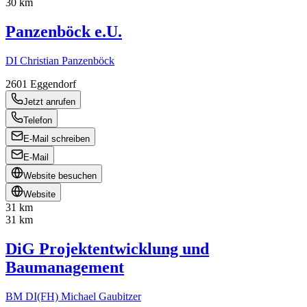
30 km
Panzenböck e.U.
DI Christian Panzenböck
2601
Eggendorf
Jetzt anrufen
Telefon
E-Mail schreiben
E-Mail
Website besuchen
Website
31 km
31 km
DiG Projektentwicklung und
Baumanagement
BM DI(FH) Michael Gaubitzer