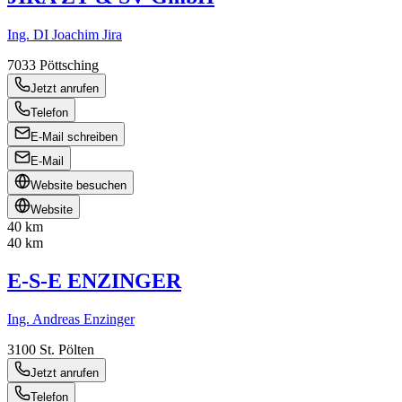
Ing. DI Joachim Jira
7033
Pöttsching
Jetzt anrufen
Telefon
E-Mail schreiben
E-Mail
Website besuchen
Website
40 km
40 km
E-S-E ENZINGER
Ing. Andreas Enzinger
3100
St. Pölten
Jetzt anrufen
Telefon