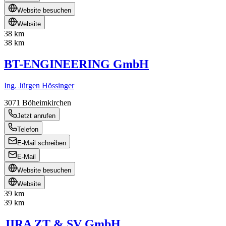
Website besuchen
Website
38 km
38 km
BT-ENGINEERING GmbH
Ing. Jürgen Hössinger
3071
Böheimkirchen
Jetzt anrufen
Telefon
E-Mail schreiben
E-Mail
Website besuchen
Website
39 km
39 km
JIRA ZT & SV GmbH