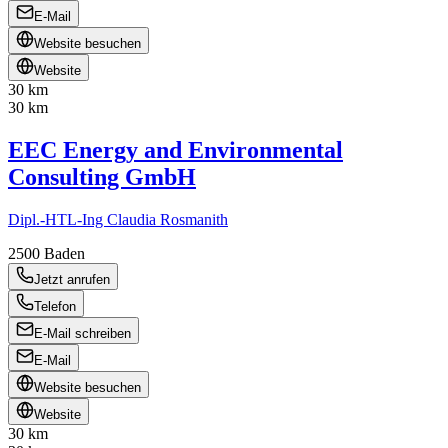
E-Mail
Website besuchen
Website
30 km
30 km
EEC Energy and Environmental
Consulting GmbH
Dipl.-HTL-Ing Claudia Rosmanith
2500
Baden
Jetzt anrufen
Telefon
E-Mail schreiben
E-Mail
Website besuchen
Website
30 km