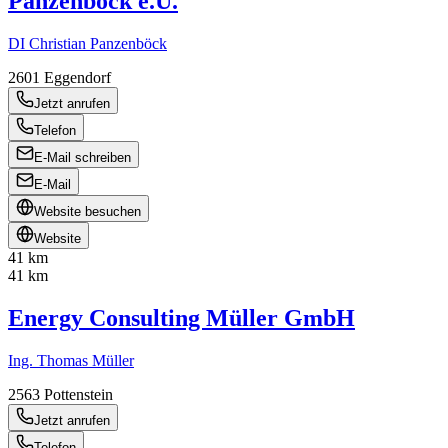
Panzenböck e.U.
DI Christian Panzenböck
2601
Eggendorf
Jetzt anrufen
Telefon
E-Mail schreiben
E-Mail
Website besuchen
Website
41 km
41 km
Energy Consulting Müller GmbH
Ing. Thomas Müller
2563
Pottenstein
Jetzt anrufen
Telefon