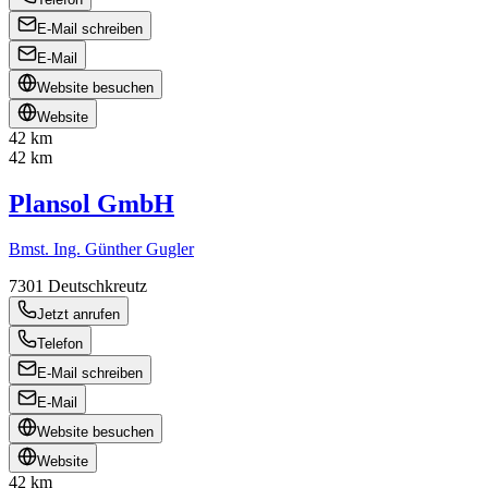
E-Mail schreiben
E-Mail
Website besuchen
Website
42 km
42 km
Plansol GmbH
Bmst. Ing. Günther Gugler
7301
Deutschkreutz
Jetzt anrufen
Telefon
E-Mail schreiben
E-Mail
Website besuchen
Website
42 km