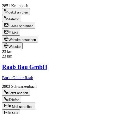
2851
Krumbach
Jetzt anrufen
Telefon
E-Mail schreiben
E-Mail
Website besuchen
Website
23 km
23 km
Raab Bau GmbH
Bmst. Günter Raab
2803
Schwarzenbach
Jetzt anrufen
Telefon
E-Mail schreiben
E-Mail