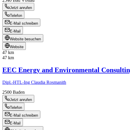
2540
Bad Vöslau
Jetzt anrufen
Telefon
E-Mail schreiben
E-Mail
Website besuchen
Website
47 km
47 km
EEC Energy and Environmental Consult
Dipl.-HTL-Ing Claudia Rosmanith
2500
Baden
Jetzt anrufen
Telefon
E-Mail schreiben
E-Mail