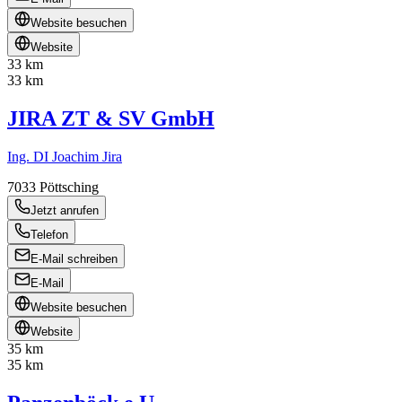
Website besuchen
Website
33 km
33 km
JIRA ZT & SV GmbH
Ing. DI Joachim Jira
7033
Pöttsching
Jetzt anrufen
Telefon
E-Mail schreiben
E-Mail
Website besuchen
Website
35 km
35 km