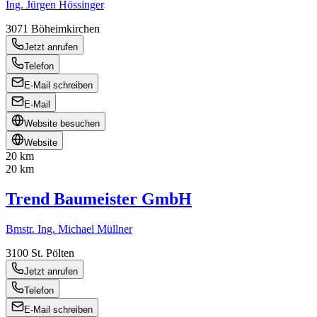
Ing. Jürgen Hössinger
3071
Böheimkirchen
Jetzt anrufen
Telefon
E-Mail schreiben
E-Mail
Website besuchen
Website
20 km
20 km
Trend Baumeister GmbH
Bmstr. Ing. Michael Müllner
3100
St. Pölten
Jetzt anrufen
Telefon
E-Mail schreiben