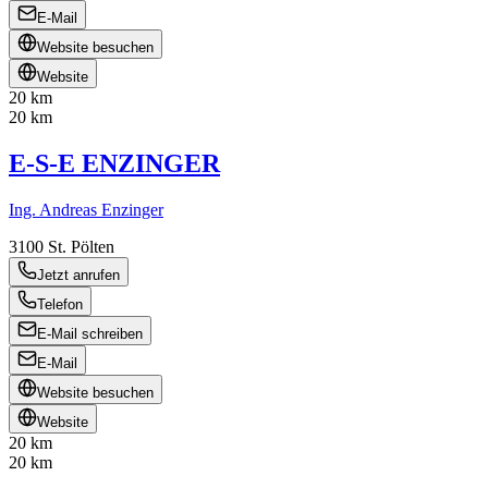
E-Mail
Website besuchen
Website
20 km
20 km
E-S-E ENZINGER
Ing. Andreas Enzinger
3100
St. Pölten
Jetzt anrufen
Telefon
E-Mail schreiben
E-Mail
Website besuchen
Website
20 km
20 km