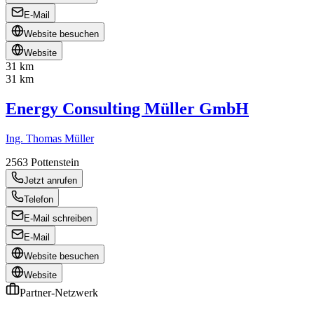
E-Mail
Website besuchen
Website
31 km
31 km
Energy Consulting Müller GmbH
Ing. Thomas Müller
2563
Pottenstein
Jetzt anrufen
Telefon
E-Mail schreiben
E-Mail
Website besuchen
Website
Partner-Netzwerk