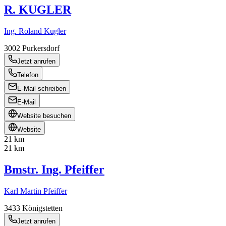
R. KUGLER
Ing. Roland Kugler
3002
Purkersdorf
Jetzt anrufen
Telefon
E-Mail schreiben
E-Mail
Website besuchen
Website
21 km
21 km
Bmstr. Ing. Pfeiffer
Karl Martin Pfeiffer
3433
Königstetten
Jetzt anrufen