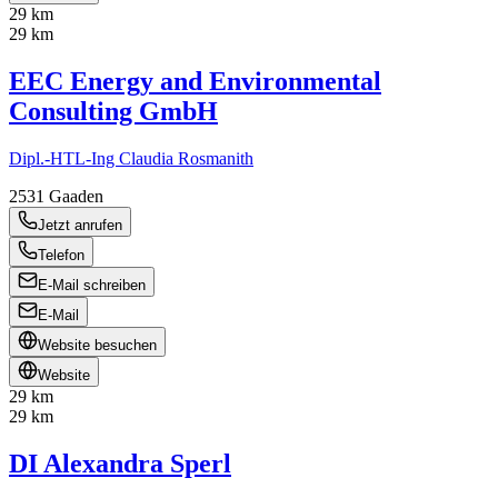
29 km
29 km
EEC Energy and Environmental
Consulting GmbH
Dipl.-HTL-Ing Claudia Rosmanith
2531
Gaaden
Jetzt anrufen
Telefon
E-Mail schreiben
E-Mail
Website besuchen
Website
29 km
29 km
DI Alexandra Sperl