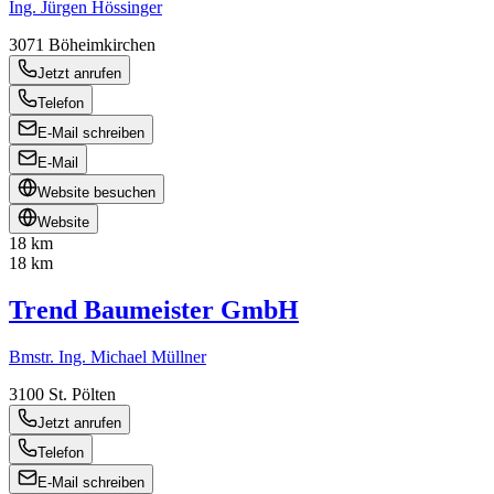
Ing. Jürgen Hössinger
3071
Böheimkirchen
Jetzt anrufen
Telefon
E-Mail schreiben
E-Mail
Website besuchen
Website
18 km
18 km
Trend Baumeister GmbH
Bmstr. Ing. Michael Müllner
3100
St. Pölten
Jetzt anrufen
Telefon
E-Mail schreiben