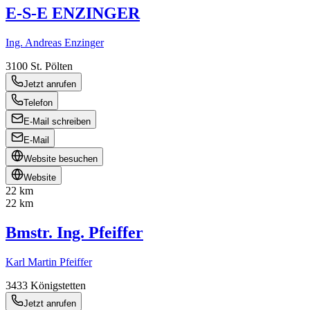
E-S-E ENZINGER
Ing. Andreas Enzinger
3100
St. Pölten
Jetzt anrufen
Telefon
E-Mail schreiben
E-Mail
Website besuchen
Website
22 km
22 km
Bmstr. Ing. Pfeiffer
Karl Martin Pfeiffer
3433
Königstetten
Jetzt anrufen