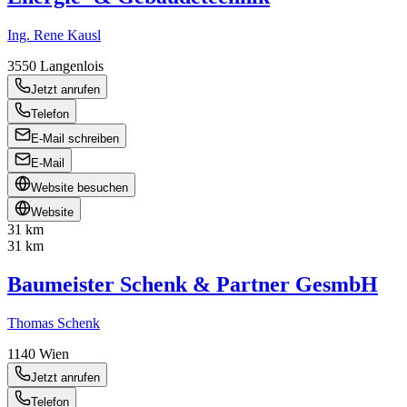
Ing. Rene Kausl
3550
Langenlois
Jetzt anrufen
Telefon
E-Mail schreiben
E-Mail
Website besuchen
Website
31 km
31 km
Baumeister Schenk & Partner GesmbH
Thomas Schenk
1140
Wien
Jetzt anrufen
Telefon