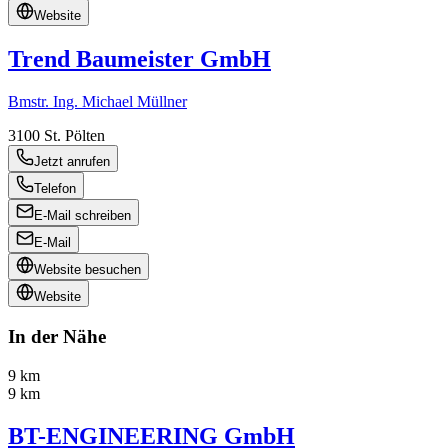
Website
Trend Baumeister GmbH
Bmstr. Ing. Michael Müllner
3100
St. Pölten
Jetzt anrufen
Telefon
E-Mail schreiben
E-Mail
Website besuchen
Website
In der Nähe
9 km
9 km
BT-ENGINEERING GmbH