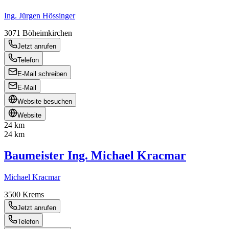
Ing. Jürgen Hössinger
3071
Böheimkirchen
Jetzt anrufen
Telefon
E-Mail schreiben
E-Mail
Website besuchen
Website
24 km
24 km
Baumeister Ing. Michael Kracmar
Michael Kracmar
3500
Krems
Jetzt anrufen
Telefon