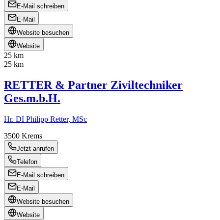
E-Mail schreiben
E-Mail
Website besuchen
Website
25 km
25 km
RETTER & Partner Ziviltechniker
Ges.m.b.H.
Hr. DI Philipp Retter, MSc
3500
Krems
Jetzt anrufen
Telefon
E-Mail schreiben
E-Mail
Website besuchen
Website