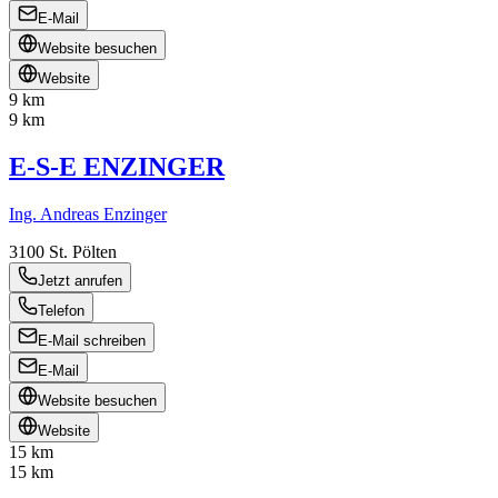
E-Mail
Website besuchen
Website
9 km
9 km
E-S-E ENZINGER
Ing. Andreas Enzinger
3100
St. Pölten
Jetzt anrufen
Telefon
E-Mail schreiben
E-Mail
Website besuchen
Website
15 km
15 km