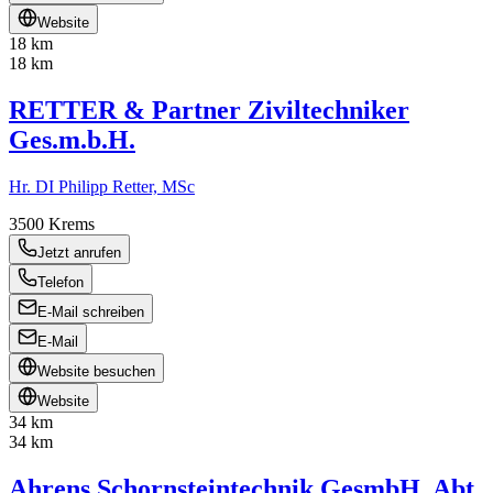
Website
18 km
18 km
RETTER & Partner Ziviltechniker
Ges.m.b.H.
Hr. DI Philipp Retter, MSc
3500
Krems
Jetzt anrufen
Telefon
E-Mail schreiben
E-Mail
Website besuchen
Website
34 km
34 km
Ahrens Schornsteintechnik GesmbH, Abt.