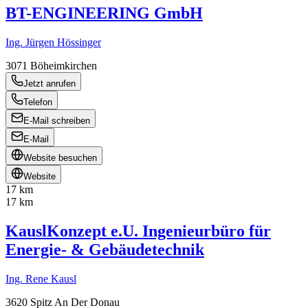
BT-ENGINEERING GmbH
Ing. Jürgen Hössinger
3071
Böheimkirchen
Jetzt anrufen
Telefon
E-Mail schreiben
E-Mail
Website besuchen
Website
17 km
17 km
KauslKonzept e.U. Ingenieurbüro für
Energie- & Gebäudetechnik
Ing. Rene Kausl
3620
Spitz An Der Donau