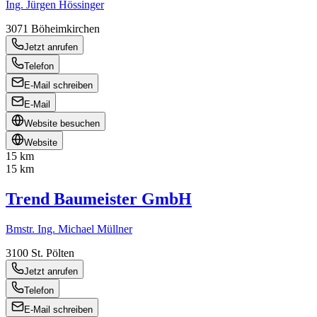
Ing. Jürgen Hössinger
3071
Böheimkirchen
Jetzt anrufen
Telefon
E-Mail schreiben
E-Mail
Website besuchen
Website
15 km
15 km
Trend Baumeister GmbH
Bmstr. Ing. Michael Müllner
3100
St. Pölten
Jetzt anrufen
Telefon
E-Mail schreiben