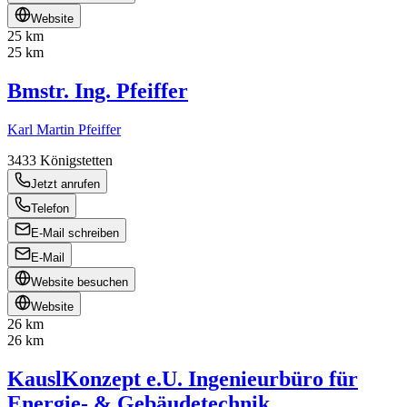
Website
25 km
25 km
Bmstr. Ing. Pfeiffer
Karl Martin Pfeiffer
3433
Königstetten
Jetzt anrufen
Telefon
E-Mail schreiben
E-Mail
Website besuchen
Website
26 km
26 km
KauslKonzept e.U. Ingenieurbüro für
Energie- & Gebäudetechnik