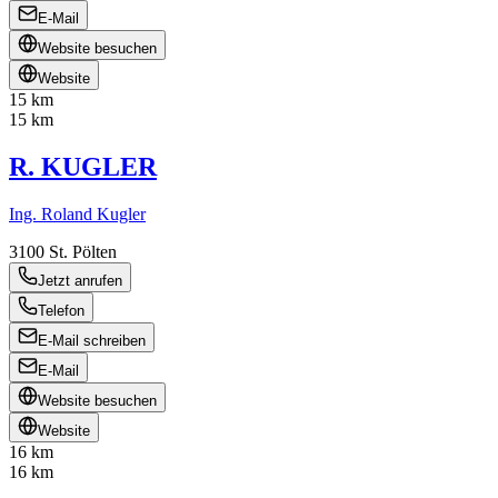
E-Mail
Website besuchen
Website
15 km
15 km
R. KUGLER
Ing. Roland Kugler
3100
St. Pölten
Jetzt anrufen
Telefon
E-Mail schreiben
E-Mail
Website besuchen
Website
16 km
16 km