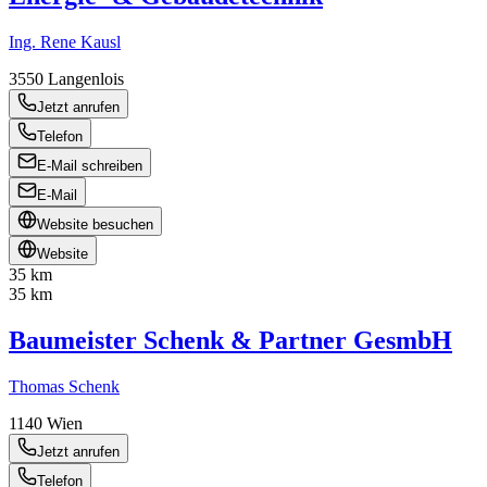
Ing. Rene Kausl
3550
Langenlois
Jetzt anrufen
Telefon
E-Mail schreiben
E-Mail
Website besuchen
Website
35 km
35 km
Baumeister Schenk & Partner GesmbH
Thomas Schenk
1140
Wien
Jetzt anrufen
Telefon