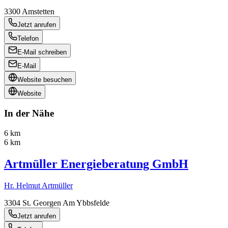
3300
Amstetten
Jetzt anrufen
Telefon
E-Mail schreiben
E-Mail
Website besuchen
Website
In der Nähe
6 km
6 km
Artmüller Energieberatung GmbH
Hr. Helmut Artmüller
3304
St. Georgen Am Ybbsfelde
Jetzt anrufen