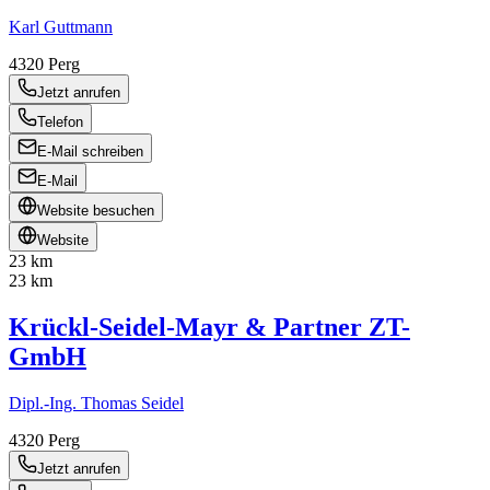
Karl Guttmann
4320
Perg
Jetzt anrufen
Telefon
E-Mail schreiben
E-Mail
Website besuchen
Website
23 km
23 km
Krückl-Seidel-Mayr & Partner ZT-
GmbH
Dipl.-Ing. Thomas Seidel
4320
Perg
Jetzt anrufen