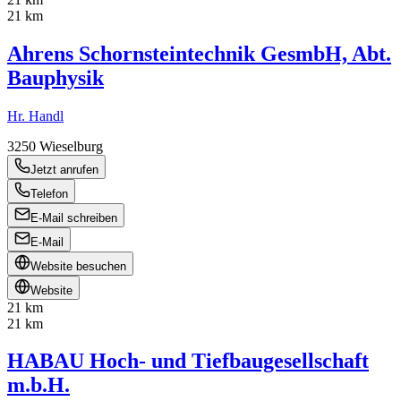
21 km
Ahrens Schornsteintechnik GesmbH, Abt.
Bauphysik
Hr. Handl
3250
Wieselburg
Jetzt anrufen
Telefon
E-Mail schreiben
E-Mail
Website besuchen
Website
21 km
21 km
HABAU Hoch- und Tiefbaugesellschaft
m.b.H.