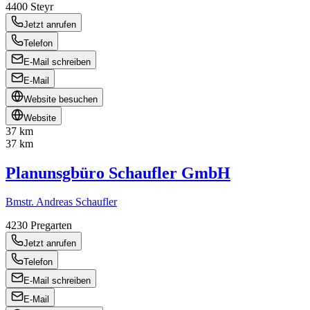
4400
Steyr
Jetzt anrufen
Telefon
E-Mail schreiben
E-Mail
Website besuchen
Website
37 km
37 km
Planunsgbüro Schaufler GmbH
Bmstr. Andreas Schaufler
4230
Pregarten
Jetzt anrufen
Telefon
E-Mail schreiben
E-Mail