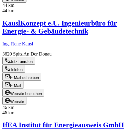
44 km
44 km
KauslKonzept e.U. Ingenieurbüro für
Energie- & Gebäudetechnik
Ing. Rene Kausl
3620
Spitz An Der Donau
Jetzt anrufen
Telefon
E-Mail schreiben
E-Mail
Website besuchen
Website
46 km
46 km
IfEA Institut für Energieausweis GmbH