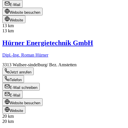
E-Mail
Website besuchen
Website
13 km
13 km
Hürner Energietechnik GmbH
Dipl.-Ing. Roman Hürner
3313
Wallsee-sindelburg/ Bez. Amstetten
Jetzt anrufen
Telefon
E-Mail schreiben
E-Mail
Website besuchen
Website
20 km
20 km