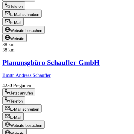
Telefon
E-Mail schreiben
E-Mail
Website besuchen
Website
38 km
38 km
Planunsgbüro Schaufler GmbH
Bmstr. Andreas Schaufler
4230
Pregarten
Jetzt anrufen
Telefon
E-Mail schreiben
E-Mail
Website besuchen
Website