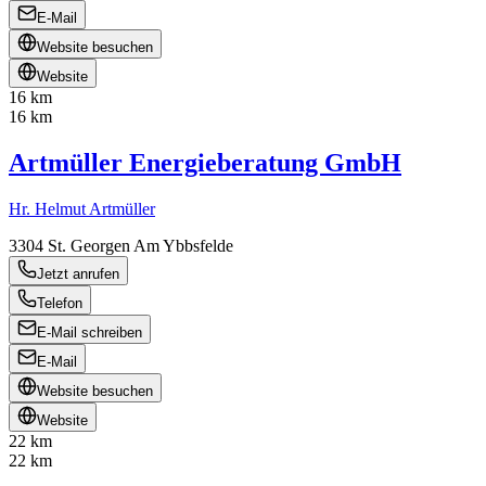
E-Mail
Website besuchen
Website
16 km
16 km
Artmüller Energieberatung GmbH
Hr. Helmut Artmüller
3304
St. Georgen Am Ybbsfelde
Jetzt anrufen
Telefon
E-Mail schreiben
E-Mail
Website besuchen
Website
22 km
22 km