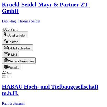
Krückl-Seidel-Mayr & Partner ZT-
GmbH
Dipl.-Ing. Thomas Seidel
4320
Perg
Jetzt anrufen
Telefon
E-Mail schreiben
E-Mail
Website besuchen
Website
22 km
22 km
HABAU Hoch- und Tiefbaugesellschaft
m.b.H.
Karl Guttmann