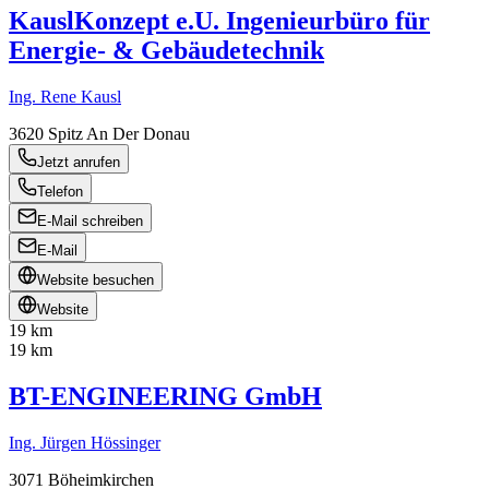
KauslKonzept e.U. Ingenieurbüro für
Energie- & Gebäudetechnik
Ing. Rene Kausl
3620
Spitz An Der Donau
Jetzt anrufen
Telefon
E-Mail schreiben
E-Mail
Website besuchen
Website
19 km
19 km
BT-ENGINEERING GmbH
Ing. Jürgen Hössinger
3071
Böheimkirchen