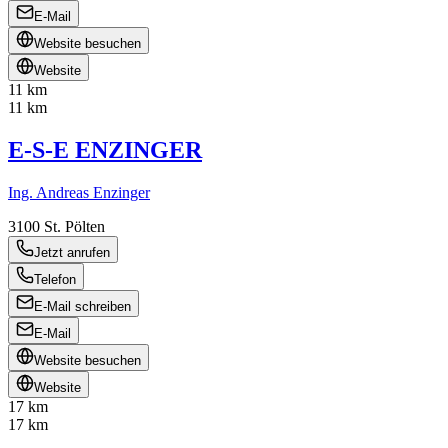
E-Mail
Website besuchen
Website
11 km
11 km
E-S-E ENZINGER
Ing. Andreas Enzinger
3100
St. Pölten
Jetzt anrufen
Telefon
E-Mail schreiben
E-Mail
Website besuchen
Website
17 km
17 km