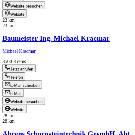
Website besuchen
Website
23 km
23 km
Baumeister Ing. Michael Kracmar
Michael Kracmar
3500
Krems
Jetzt anrufen
Telefon
E-Mail schreiben
E-Mail
Website besuchen
Website
28 km
28 km
Ahrens Schornsteintechnik GesmbH, Abt.