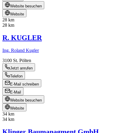
Website besuchen
Website
28 km
28 km
R. KUGLER
Ing. Roland Kugler
3100
St. Pölten
Jetzt anrufen
Telefon
E-Mail schreiben
E-Mail
Website besuchen
Website
34 km
34 km
Klinger Baumanagment GmbH