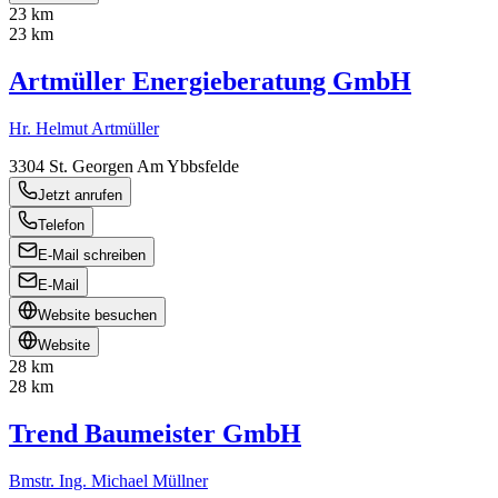
23 km
23 km
Artmüller Energieberatung GmbH
Hr. Helmut Artmüller
3304
St. Georgen Am Ybbsfelde
Jetzt anrufen
Telefon
E-Mail schreiben
E-Mail
Website besuchen
Website
28 km
28 km
Trend Baumeister GmbH
Bmstr. Ing. Michael Müllner