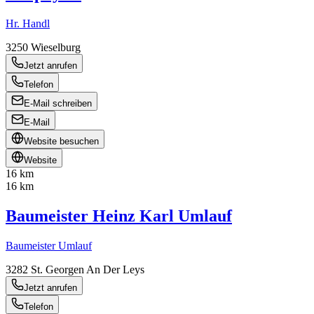
Hr. Handl
3250
Wieselburg
Jetzt anrufen
Telefon
E-Mail schreiben
E-Mail
Website besuchen
Website
16 km
16 km
Baumeister Heinz Karl Umlauf
Baumeister Umlauf
3282
St. Georgen An Der Leys
Jetzt anrufen
Telefon