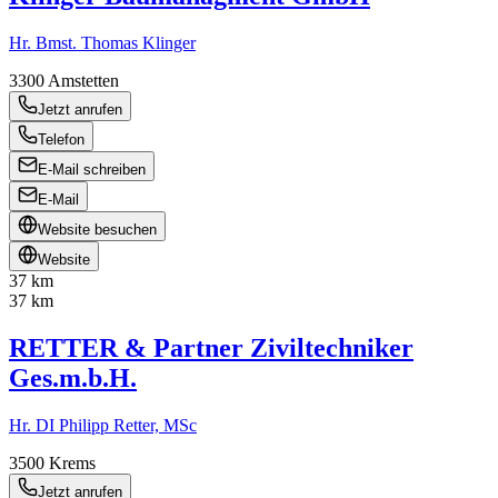
Hr. Bmst. Thomas Klinger
3300
Amstetten
Jetzt anrufen
Telefon
E-Mail schreiben
E-Mail
Website besuchen
Website
37 km
37 km
RETTER & Partner Ziviltechniker
Ges.m.b.H.
Hr. DI Philipp Retter, MSc
3500
Krems
Jetzt anrufen