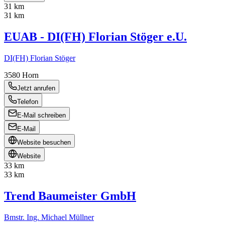
31 km
31 km
EUAB - DI(FH) Florian Stöger e.U.
DI(FH) Florian Stöger
3580
Horn
Jetzt anrufen
Telefon
E-Mail schreiben
E-Mail
Website besuchen
Website
33 km
33 km
Trend Baumeister GmbH
Bmstr. Ing. Michael Müllner