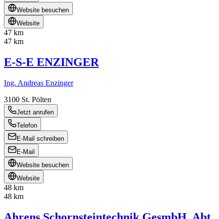
Website besuchen
Website
47 km
47 km
E-S-E ENZINGER
Ing. Andreas Enzinger
3100
St. Pölten
Jetzt anrufen
Telefon
E-Mail schreiben
E-Mail
Website besuchen
Website
48 km
48 km
Ahrens Schornsteintechnik GesmbH, Abt.