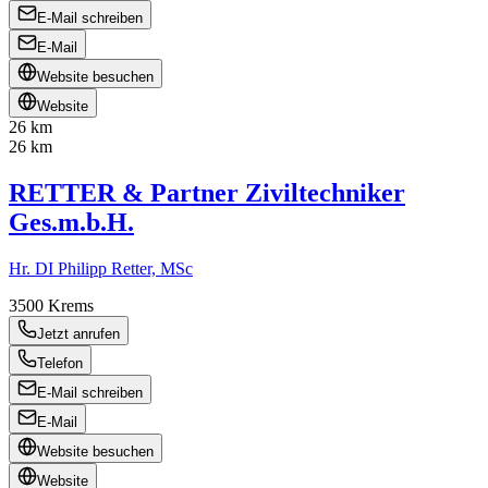
E-Mail schreiben
E-Mail
Website besuchen
Website
26 km
26 km
RETTER & Partner Ziviltechniker
Ges.m.b.H.
Hr. DI Philipp Retter, MSc
3500
Krems
Jetzt anrufen
Telefon
E-Mail schreiben
E-Mail
Website besuchen
Website