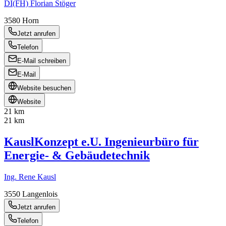
DI(FH) Florian Stöger
3580
Horn
Jetzt anrufen
Telefon
E-Mail schreiben
E-Mail
Website besuchen
Website
21 km
21 km
KauslKonzept e.U. Ingenieurbüro für
Energie- & Gebäudetechnik
Ing. Rene Kausl
3550
Langenlois
Jetzt anrufen
Telefon