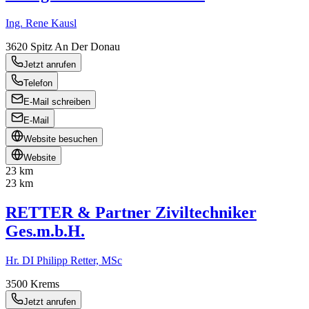
Ing. Rene Kausl
3620
Spitz An Der Donau
Jetzt anrufen
Telefon
E-Mail schreiben
E-Mail
Website besuchen
Website
23 km
23 km
RETTER & Partner Ziviltechniker
Ges.m.b.H.
Hr. DI Philipp Retter, MSc
3500
Krems
Jetzt anrufen