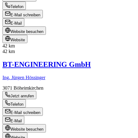
Telefon
E-Mail schreiben
E-Mail
Website besuchen
Website
42 km
42 km
BT-ENGINEERING GmbH
Ing. Jürgen Hössinger
3071
Böheimkirchen
Jetzt anrufen
Telefon
E-Mail schreiben
E-Mail
Website besuchen
Website