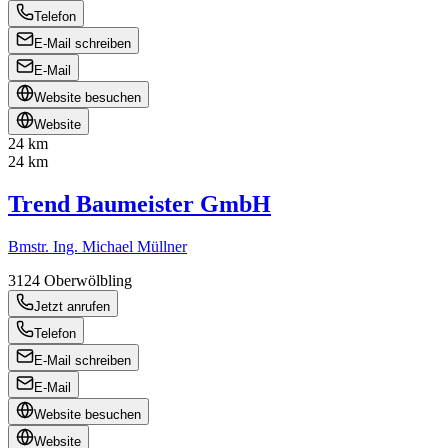
Telefon
E-Mail schreiben
E-Mail
Website besuchen
Website
24 km
24 km
Trend Baumeister GmbH
Bmstr. Ing. Michael Müllner
3124
Oberwölbling
Jetzt anrufen
Telefon
E-Mail schreiben
E-Mail
Website besuchen
Website