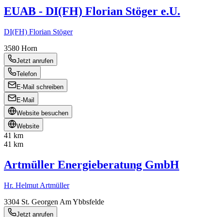
EUAB - DI(FH) Florian Stöger e.U.
DI(FH) Florian Stöger
3580
Horn
Jetzt anrufen
Telefon
E-Mail schreiben
E-Mail
Website besuchen
Website
41 km
41 km
Artmüller Energieberatung GmbH
Hr. Helmut Artmüller
3304
St. Georgen Am Ybbsfelde
Jetzt anrufen