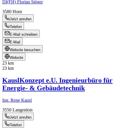
DI(FH) Florian Stöger
3580
Horn
Jetzt anrufen
Telefon
E-Mail schreiben
E-Mail
Website besuchen
Website
23 km
23 km
KauslKonzept e.U. Ingenieurbüro für
Energie- & Gebäudetechnik
Ing. Rene Kausl
3550
Langenlois
Jetzt anrufen
Telefon