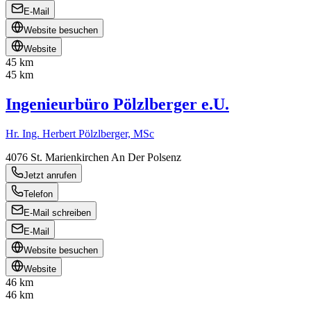
E-Mail
Website besuchen
Website
45 km
45 km
Ingenieurbüro Pölzlberger e.U.
Hr. Ing. Herbert Pölzlberger, MSc
4076
St. Marienkirchen An Der Polsenz
Jetzt anrufen
Telefon
E-Mail schreiben
E-Mail
Website besuchen
Website
46 km
46 km