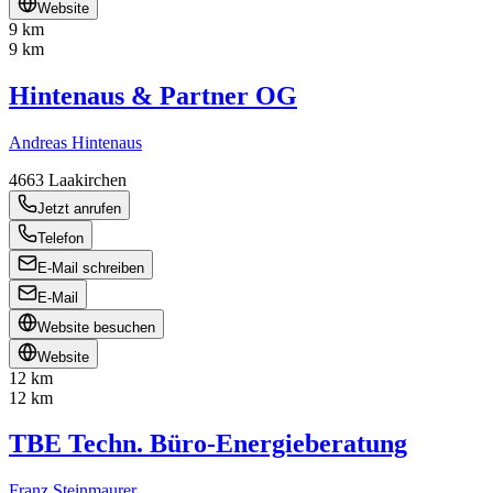
Website
9 km
9 km
Hintenaus & Partner OG
Andreas Hintenaus
4663
Laakirchen
Jetzt anrufen
Telefon
E-Mail schreiben
E-Mail
Website besuchen
Website
12 km
12 km
TBE Techn. Büro-Energieberatung
Franz Steinmaurer