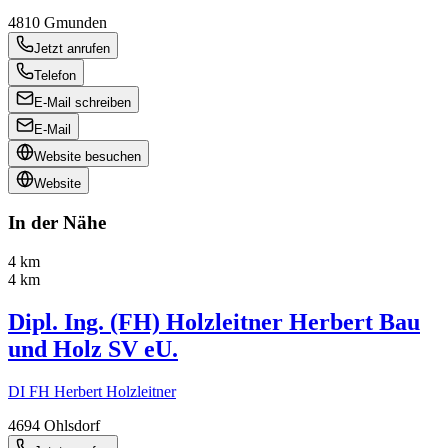
4810
Gmunden
Jetzt anrufen
Telefon
E-Mail schreiben
E-Mail
Website besuchen
Website
In der Nähe
4 km
4 km
Dipl. Ing. (FH) Holzleitner Herbert Bau
und Holz SV eU.
DI FH Herbert Holzleitner
4694
Ohlsdorf