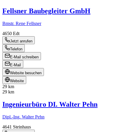
Fellsner Baubegleiter GmbH
Bmstr. Rene Fellsner
4650
Edt
Jetzt anrufen
Telefon
E-Mail schreiben
E-Mail
Website besuchen
Website
29 km
29 km
Ingenieurbüro DI. Walter Pehn
Dipl.-Ing. Walter Pehn
4641
Steinhaus