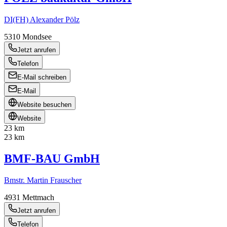
DI(FH) Alexander Pölz
5310
Mondsee
Jetzt anrufen
Telefon
E-Mail schreiben
E-Mail
Website besuchen
Website
23 km
23 km
BMF-BAU GmbH
Bmstr. Martin Frauscher
4931
Mettmach
Jetzt anrufen
Telefon