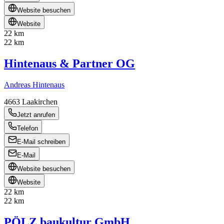
Website besuchen
Website
22 km
22 km
Hintenaus & Partner OG
Andreas Hintenaus
4663
Laakirchen
Jetzt anrufen
Telefon
E-Mail schreiben
E-Mail
Website besuchen
Website
22 km
22 km
PÖLZ baukultur GmbH