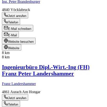
Ing. Peter Brandenburger
4840
Vöcklabruck
Jetzt anrufen
Telefon
E-Mail schreiben
E-Mail
Website besuchen
Website
8 km
8 km
Ingenieurbüro Dipl.-Wirt.-Ing (FH)
Franz Peter Landershammer
Franz Landershammer
4861
Aurach Am Hongar
Jetzt anrufen
Telefon