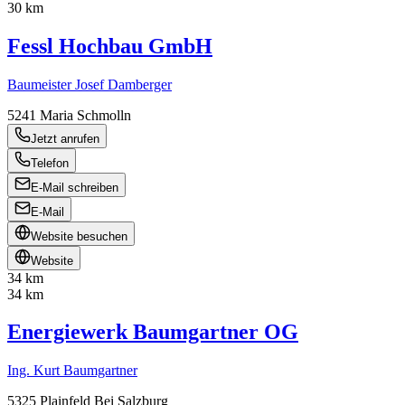
30 km
Fessl Hochbau GmbH
Baumeister Josef Damberger
5241
Maria Schmolln
Jetzt anrufen
Telefon
E-Mail schreiben
E-Mail
Website besuchen
Website
34 km
34 km
Energiewerk Baumgartner OG
Ing. Kurt Baumgartner
5325
Plainfeld Bei Salzburg