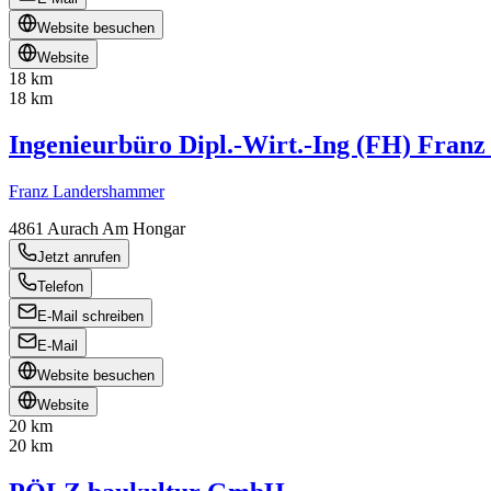
Website besuchen
Website
18 km
18 km
Ingenieurbüro Dipl.-Wirt.-Ing (FH) Fran
Franz Landershammer
4861
Aurach Am Hongar
Jetzt anrufen
Telefon
E-Mail schreiben
E-Mail
Website besuchen
Website
20 km
20 km