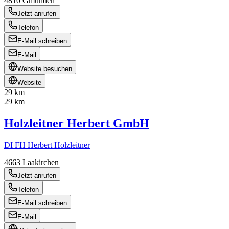
4810
Gmunden
Jetzt anrufen
Telefon
E-Mail schreiben
E-Mail
Website besuchen
Website
29 km
29 km
Holzleitner Herbert GmbH
DI FH Herbert Holzleitner
4663
Laakirchen
Jetzt anrufen
Telefon
E-Mail schreiben
E-Mail