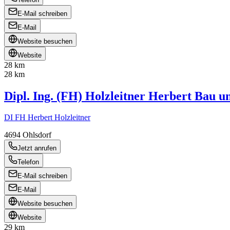
E-Mail schreiben
E-Mail
Website besuchen
Website
28 km
28 km
Dipl. Ing. (FH) Holzleitner Herbert Bau u
DI FH Herbert Holzleitner
4694
Ohlsdorf
Jetzt anrufen
Telefon
E-Mail schreiben
E-Mail
Website besuchen
Website
29 km