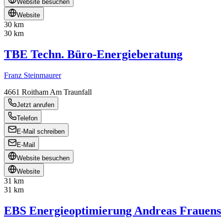
Website besuchen
Website
30 km
30 km
TBE Techn. Büro-Energieberatung
Franz Steinmaurer
4661
Roitham Am Traunfall
Jetzt anrufen
Telefon
E-Mail schreiben
E-Mail
Website besuchen
Website
31 km
31 km
EBS Energieoptimierung Andreas Frauen