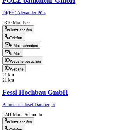
PÖLZ baukultur GmbH
DI(FH) Alexander Pölz
5310
Mondsee
Jetzt anrufen
Telefon
E-Mail schreiben
E-Mail
Website besuchen
Website
21 km
21 km
Fessl Hochbau GmbH
Baumeister Josef Damberger
5241
Maria Schmolln
Jetzt anrufen
Telefon