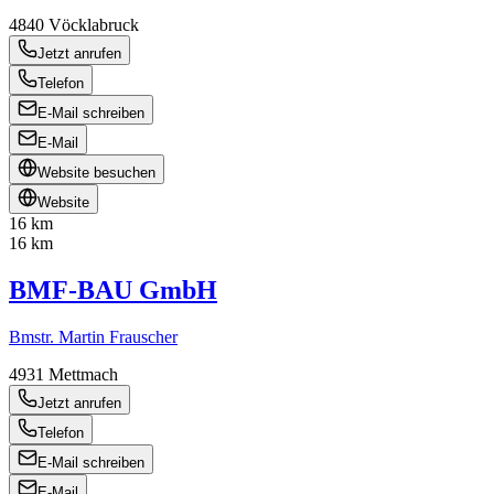
4840
Vöcklabruck
Jetzt anrufen
Telefon
E-Mail schreiben
E-Mail
Website besuchen
Website
16 km
16 km
BMF-BAU GmbH
Bmstr. Martin Frauscher
4931
Mettmach
Jetzt anrufen
Telefon
E-Mail schreiben
E-Mail