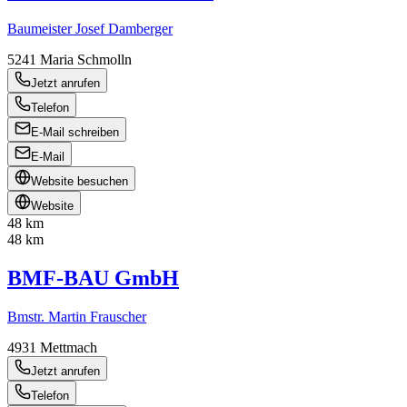
Baumeister Josef Damberger
5241
Maria Schmolln
Jetzt anrufen
Telefon
E-Mail schreiben
E-Mail
Website besuchen
Website
48 km
48 km
BMF-BAU GmbH
Bmstr. Martin Frauscher
4931
Mettmach
Jetzt anrufen
Telefon