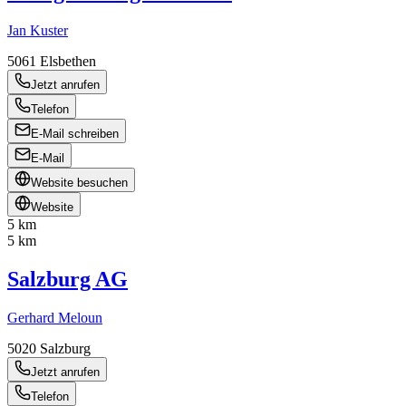
Jan Kuster
5061
Elsbethen
Jetzt anrufen
Telefon
E-Mail schreiben
E-Mail
Website besuchen
Website
5 km
5 km
Salzburg AG
Gerhard Meloun
5020
Salzburg
Jetzt anrufen
Telefon