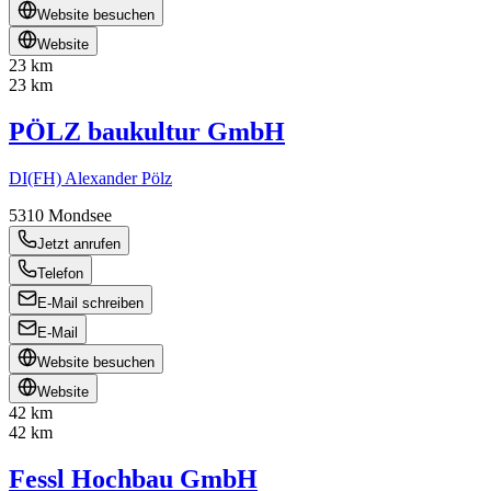
Website besuchen
Website
23 km
23 km
PÖLZ baukultur GmbH
DI(FH) Alexander Pölz
5310
Mondsee
Jetzt anrufen
Telefon
E-Mail schreiben
E-Mail
Website besuchen
Website
42 km
42 km
Fessl Hochbau GmbH