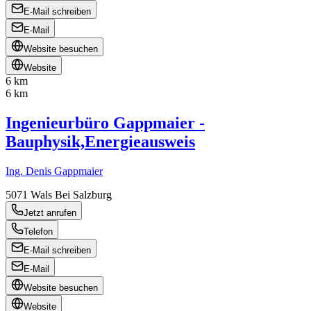
E-Mail schreiben
E-Mail
Website besuchen
Website
6 km
6 km
Ingenieurbüro Gappmaier -
Bauphysik,Energieausweis
Ing. Denis Gappmaier
5071
Wals Bei Salzburg
Jetzt anrufen
Telefon
E-Mail schreiben
E-Mail
Website besuchen
Website