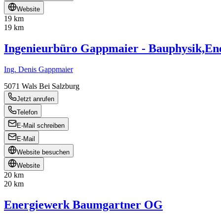
Website
19 km
19 km
Ingenieurbüro Gappmaier - Bauphysik,En
Ing. Denis Gappmaier
5071
Wals Bei Salzburg
Jetzt anrufen
Telefon
E-Mail schreiben
E-Mail
Website besuchen
Website
20 km
20 km
Energiewerk Baumgartner OG