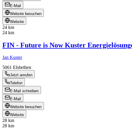
E-Mail
Website besuchen
Website
24 km
24 km
FIN - Future is Now Kuster Energielösu
Jan Kuster
5061
Elsbethen
Jetzt anrufen
Telefon
E-Mail schreiben
E-Mail
Website besuchen
Website
28 km
28 km