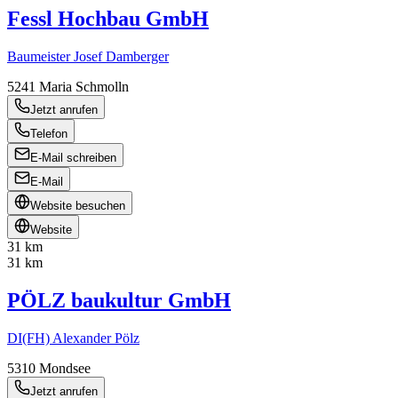
Fessl Hochbau GmbH
Baumeister Josef Damberger
5241
Maria Schmolln
Jetzt anrufen
Telefon
E-Mail schreiben
E-Mail
Website besuchen
Website
31 km
31 km
PÖLZ baukultur GmbH
DI(FH) Alexander Pölz
5310
Mondsee
Jetzt anrufen