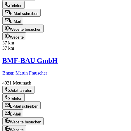
Telefon
E-Mail schreiben
E-Mail
Website besuchen
Website
37 km
37 km
BMF-BAU GmbH
Bmstr. Martin Frauscher
4931
Mettmach
Jetzt anrufen
Telefon
E-Mail schreiben
E-Mail
Website besuchen
Website